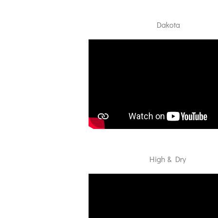
Dakota
High & Dry