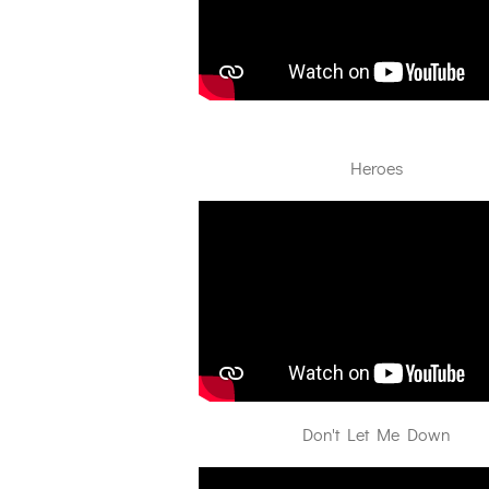
Heroes
Don't Let Me Down